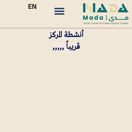
EN
أنشطة المركز
قريباً ,,,,,